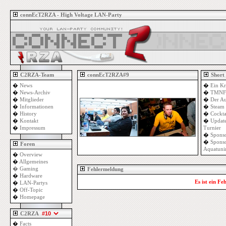
connEcT2RZA - High Voltage LAN-Party
C2RZA-Team
connEcT2RZA#9
Short
�
News
�
Ein Kr
�
News-Archiv
�
TMNF 
�
Mitglieder
�
Der Au
�
Informationen
�
Steam 
�
History
�
Cockta
�
Kontakt
�
Update
�
Impressum
Turnier
�
Sponso
�
Sponso
Foren
Aquatuni
�
Overview
�
Allgemeines
�
Gaming
Fehlermeldung
�
Hardware
Es ist ein Fe
�
LAN-Partys
�
Off-Topic
�
Homepage
C2RZA
�
Facts