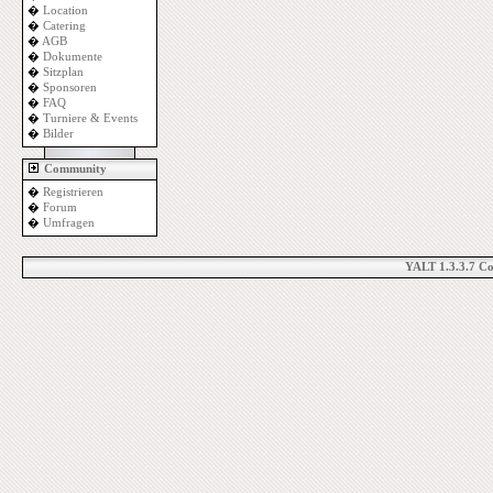
�
Location
�
Catering
�
AGB
�
Dokumente
�
Sitzplan
�
Sponsoren
�
FAQ
�
Turniere & Events
�
Bilder
Community
�
Registrieren
�
Forum
�
Umfragen
YALT 1.3.3.7 C