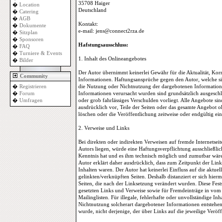
35708 Haiger
�
Location
Deutschland
�
Catering
�
AGB
Kontakt:
�
Dokumente
e-mail: jens@connect2rza.de
�
Sitzplan
�
Sponsoren
Hafstungsausschluss:
�
FAQ
�
Turniere & Events
1. Inhalt des Onlineangebotes
�
Bilder
Der Autor übernimmt keinerlei Gewähr für die Aktualität, Korrek
Community
Informationen. Haftungsansprüche gegen den Autor, welche sic
�
Registrieren
die Nutzung oder Nichtnutzung der dargebotenen Informatione
�
Forum
Informationen verursacht wurden sind grundsätzlich ausgeschlo
�
Umfragen
oder grob fahrlässiges Verschulden vorliegt. Alle Angebote sin
ausdrücklich vor, Teile der Seiten oder das gesamte Angebot
löschen oder die Veröffentlichung zeitweise oder endgültig ein
2. Verweise und Links
Bei direkten oder indirekten Verweisen auf fremde Internetsei
Autors liegen, würde eine Haftungsverpflichtung ausschließlich
Kenntnis hat und es ihm technisch möglich und zumutbar wäre,
Autor erklärt daher ausdrücklich, dass zum Zeitpunkt der Links
Inhalten waren. Der Autor hat keinerlei Einfluss auf die aktue
gelinkten/verknüpften Seiten. Deshalb distanziert er sich hierm
Seiten, die nach der Linksetzung verändert wurden. Diese Fests
gesetzten Links und Verweise sowie für Fremdeinträge in vom
Mailinglisten. Für illegale, fehlerhafte oder unvollständige I
Nichtnutzung solcherart dargebotener Informationen entstehen, 
wurde, nicht derjenige, der über Links auf die jeweilige Veröff