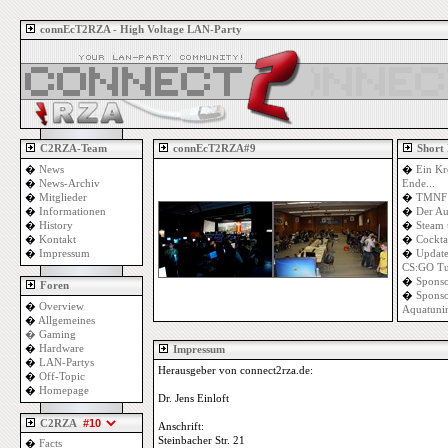
connEcT2RZA - High Voltage LAN-Party
C2RZA-Team
connEcT2RZA#9
Short
�
News
�
Ein Kr
�
News-Archiv
Ende...
�
Mitglieder
�
TMNF 
�
Informationen
�
Der Au
�
History
�
Steam 
�
Kontakt
�
Cockta
�
Impressum
�
Update
CS:GO Tu
�
Sponso
Foren
�
Sponso
�
Overview
Aquatuni
�
Allgemeines
�
Gaming
�
Hardware
Impressum
�
LAN-Partys
Herausgeber von connect2rza.de:
�
Off-Topic
�
Homepage
Dr. Jens Einloft
C2RZA
Anschrift:
Steinbacher Str. 21
�
Facts