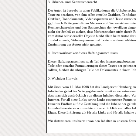
3. Urheber- und Kennzeichenrecht
Der Autor ist bestrebt, in allen Publikationen die Urheberre
Texte zu beachten, von ihm selbst erstellte Grafiken, Tondok
Grafiken, Tondokumente, Videosequenzen und Texte zurückzug
ggf. durch Dritte geschützten Marken- und Warenzeichen unte
Kennzeichenrechts und den Besitzrechten der jeweiligen einge
nicht der Schluß zu ziehen, dass Markenzeichen nicht durch Rec
vom Autor selbst erstellte Objekte bleibt allein beim Autor de
Tondokumente, Videosequenzen und Texte in anderen elektroni
Zustimmung des Autors nicht gestattet.
4. Rechtswirksamkeit dieses Haftungsausschlusses
Dieser Haftungsausschluss ist als Teil des Internetangebotes z
Teile oder einzelne Formulierungen dieses Textes der geltenden
sollten, bleiben die übrigen Teile des Dokumentes in ihrem Inh
5. Wichtiger Hinweis
Mit Urteil vom 12. Mai 1998 hat das Landgericht Hamburg ent
Inhalte der gelinkten Seite gegebenenfalls mit zu verantworte
dass man sich ausdrücklich von diesen Inhalten distanziert. 
Internet. Für all diese Links, sowie Links aus unseren Forum 
keinerlei Einfluss auf die Gestaltung und die Inhalte der gel
Grunde distanzieren wir uns hiermit ausdrücklich von allen Inh
Eigen. Diese Erklärung gilt für alle Links und für alle Inhalte 
Wir distanzieren uns hiermit von den Inhalten in unseren For