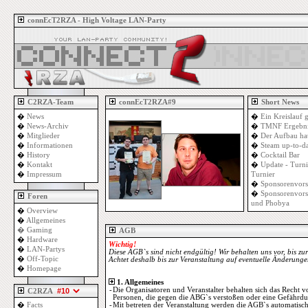
connEcT2RZA - High Voltage LAN-Party
C2RZA-Team
connEcT2RZA#9
Short News
�
News
�
Ein Kreislauf 
�
News-Archiv
�
TMNF Ergebni
�
Mitglieder
�
Der Aufbau ha
�
Informationen
�
Steam up-to-d
�
History
�
Cocktail Bar
�
Kontakt
�
Update - Turn
�
Impressum
Turnier
�
Sponsorenvors
�
Sponsorenvors
Foren
und Phobya
�
Overview
�
Allgemeines
�
Gaming
AGB
�
Hardware
Wichtig!
�
LAN-Partys
Diese AGB`s sind nicht endgültig! Wir behalten uns vor, bis 
�
Off-Topic
Achtet deshalb bis zur Veranstaltung auf eventuelle Änderunge
�
Homepage
1. Allgemeines
-
Die Organisatoren und Veranstalter behalten sich das Recht 
C2RZA
Personen, die gegen die ABG`s verstoßen oder eine Gefährdun
�
Facts
-
Mit betreten der Veranstaltung werden die AGB`s automatisc