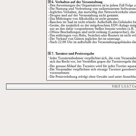
6. Verhalten auf der Veranstaltung
-
Den Anweisungen der Organisatoren ist in jedem Fall Folge zu
-
Die Nutzung und Verbreitung von unlizenziertem Softwaremate
-
Jegliches Verhalten, das mutwillig den Netzwerkverkehr eines 
-
Drogen sind auf der Veranstaltung nicht gestattet.
-
Das Mitbringen von Alkoholika ist nicht gestattet.
-
Rauchen im Saal ist nicht erlaubt. Außerhalb des Gebäudes bef
-
Geräte, die zusätzlich zu der mitgebrachten EDV-Anlage mi
nur an den dafür vorgesehenen Stellen benutzt werden (z.B. To
-
Offene Beschallungen sind nicht zulässig (Lautsprecher), die
-
Das mitbringen von Hubs, Switches oder Routern ist nicht erl
-
Der Verkauf von Gütern jeglicher Art ist untersagt.
-
Nach 22:00 Uhr ist außerhalb des Veranstaltungsgebäudes di
7. Turniere und Preisvergabe
-
Jeder Turnierteilnehmer verpflichtet sich, die vom Veranstal
sich das Recht vor, bei Verstößen gegen die Turnierregeln di
-
Der genaue Ablauf der Turniere wird für jedes Turnier separa
-
Die Veranstalter verpflichten sich etwaige Turniere geordnet
vorzunehmen.
-
Die Preisverleihung erfolgt ohne Gewähr und unter Ausschlu
YALT 1.3.3.7 C