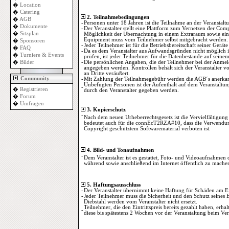
�
Location
�
Catering
2. Teilnahmebedingungen
�
AGB
-
Personen unter 18 Jahren ist die Teilnahme an der Veranstaltun
�
Dokumente
-
Der Veranstalter stellt eine Plattform zum Vernetzen der Comp
�
Sitzplan
Möglichkeit der Übernachtung in einem Extraraum sowie ein
Equipment muss vom Teilnehmer selbst mitgebracht werden.
�
Sponsoren
-
Jeder Teilnehmer ist für die Betriebsbereitschaft seiner Geräte
�
FAQ
-
Da es dem Veranstalter aus Aufwandsgründen nicht möglich ist
�
Turniere & Events
prüfen, ist jeder Teilnehmer für die Datenbestände auf seinem
�
Bilder
-
Die persönlichen Angaben, die der Teilnehmer bei der Anmeld
angegeben werden. Kontrollen behält sich der Veranstalter v
an Dritte veräußert.
Community
-
Mit Zahlung der Teilnahmegebühr werden die AGB´s anerkan
Unbefugten Personen ist der Aufenthalt auf dem Veranstaltun
-
�
Registrieren
durch den Veranstalter gegeben werden.
�
Forum
�
Umfragen
3. Kopierschutz
-
Nach dem neuen Urheberrechtsgesetz ist die Vervielfältigung 
bedeutet auch für die connEcT2RZA#10, dass die Verwendung
Copyright geschütztem Softwarematerial verboten ist.
4. Bild- und Tonaufnahmen
-
Dem Veranstalter ist es gestattet, Foto- und Videoaufnahmen
während sowie anschließend im Internet öffentlich zu mache
5. Haftungsausschluss
-
Der Veranstalter übernimmt keine Haftung für Schäden am E
-
Jeder Teilnehmer muss die Sicherheit und den Schutz seines 
Diebstahl werden vom Veranstalter nicht ersetzt.
Teilnehmer, die den Eintrittspreis bereits gezahlt haben, er
-
diese bis spätestens 2 Wochen vor der Veranstaltung beim Vera