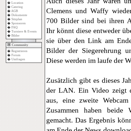
Auch dieses Jahr waren u
�
Location
�
Catering
Clemens und Waffy wieder
�
AGB
�
Dokumente
700 Bilder sind bei ihren 
�
Sitzplan
�
Sponsoren
�
FAQ
Ihr könnt diese entweder üb
�
Turniere & Events
�
Bilder
sie über den Link am End
Community
Bilder der Siegerehrung 
�
Registrieren
�
Forum
Diese werden im laufe der W
�
Umfragen
Zusätzlich gibt es dieses Ja
der LAN. Ein Video zeigt
aus, eine zweite Webcam
Zusammen haben beide W
gemacht. Das Ergebnis könn
am Ende der News downloa