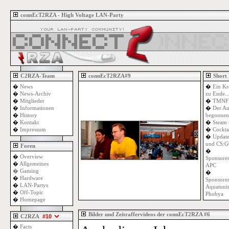
connEcT2RZA - High Voltage LAN-Party
C2RZA-Team
connEcT2RZA#9
Short
�
News
�
Ein Kr
�
News-Archiv
zu Ende..
�
Mitglieder
�
TMNF 
�
Informationen
�
Der Au
�
History
begonnen
�
Kontakt
�
Steam 
�
Impressum
�
Cockta
�
Update
und CS:G
Foren
�
�
Overview
Sponsoren
�
Allgemeines
APC
�
Gaming
�
�
Hardware
Sponsoren
�
LAN-Partys
Aquatuni
�
Off-Topic
Phobya
�
Homepage
Bilder und Zeitraffervideos der connEcT2RZA #6
C2RZA
�
Facts