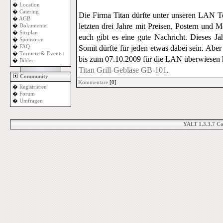
�
Location
�
Catering
Die Firma Titan dürfte unter unseren LAN Tei
�
AGB
letzten drei Jahre mit Preisen, Postern und 
�
Dokumente
�
Sitzplan
euch gibt es eine gute Nachricht. Dieses J
�
Sponsoren
�
FAQ
Somit dürfte für jeden etwas dabei sein. Aber 
�
Turniere & Events
bis zum 07.10.2009 für die LAN überwiesen 
�
Bilder
Titan Grill-Gebläse GB-101
.
Community
Kommentare
[0]
�
Registrieren
�
Forum
�
Umfragen
YALT 1.3.3.7 C