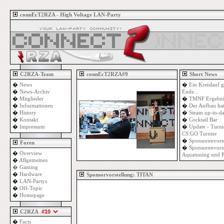
connEcT2RZA - High Voltage LAN-Party
C2RZA-Team
connEcT2RZA#9
Short News
�
News
�
Ein Kreislauf g
�
News-Archiv
Ende...
�
Mitglieder
�
TMNF Ergebni
�
Informationen
�
Der Aufbau ha
�
History
�
Steam up-to-da
�
Kontakt
�
Cocktail Bar
�
Impressum
�
Update - Turni
CS:GO Turnier
�
Sponsorenvors
Foren
�
Sponsorenvorst
�
Overview
Aquatuning und 
�
Allgemeines
�
Gaming
�
Hardware
Sponsorvorstellung: TITAN
�
LAN-Partys
�
Off-Topic
�
Homepage
C2RZA
�
Facts