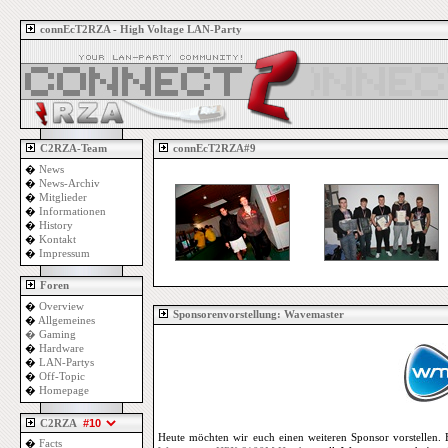
connEcT2RZA - High Voltage LAN-Party
C2RZA-Team
connEcT2RZA#9
�
News
�
News-Archiv
�
Mitglieder
�
Informationen
�
History
�
Kontakt
�
Impressum
Foren
�
Overview
Sponsorenvorstellung: Wavemaster
�
Allgemeines
�
Gaming
�
Hardware
�
LAN-Partys
�
Off-Topic
�
Homepage
C2RZA
Heute möchten wir euch einen weiteren Sponsor vorstellen. 
�
Facts