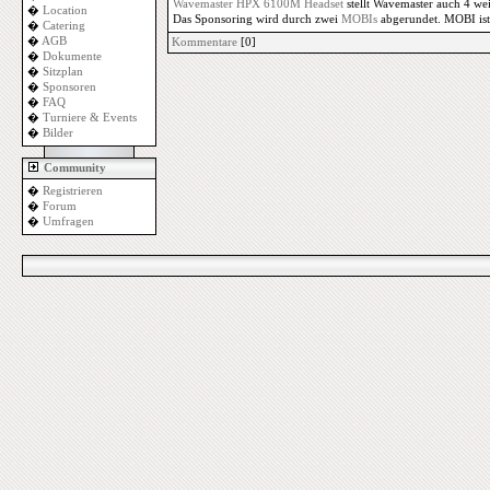
Wavemaster HPX 6100M Headset
stellt Wavemaster auch 4 we
�
Location
Das Sponsoring wird durch zwei
MOBIs
abgerundet. MOBI ist
�
Catering
�
AGB
Kommentare
[0]
�
Dokumente
�
Sitzplan
�
Sponsoren
�
FAQ
�
Turniere & Events
�
Bilder
Community
�
Registrieren
�
Forum
�
Umfragen