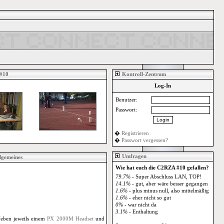
#10
Kontroll-Zentrum
Log-In
Benutzer:
Passwort:
�
Registrieren
�
Passwort vergessen?
Umfragen
lgemeines
Wie hat euch die C2RZA #10 gefallen?
79.7%
- Super Abschluss LAN, TOP!
14.1%
- gut, aber wäre besser gegangen
1.6%
- plus minus null, also mittelmäßig
1.6%
- eher nicht so gut
0%
- war nicht da
3.1%
- Enthaltung
 Neben jeweils einem
PX 2000M Headset
und