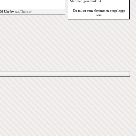
Stimmen gesammt: 64
Du musst zum abstimmen eingeloggt
:06 Uhr by
rza.Thargor
sein