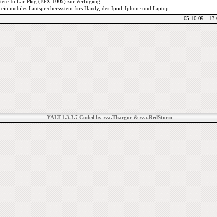
itere In-Ear-Plug (EPX-1009) zur Verfügung.
 ein mobiles Lautsprechersystem fürs Handy, den Ipod, Iphone und Laptop.
05.10.09 - 13
YALT 1.3.3.7 Coded by rza.Thargor & rza.RedStorm