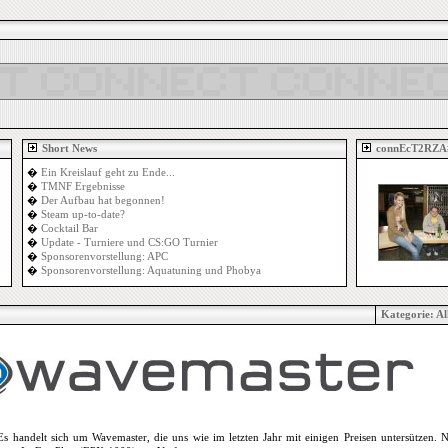
Short News
connEcT2RZA
�
Ein Kreislauf geht zu Ende...
�
TMNF Ergebnisse
�
Der Aufbau hat begonnen!
�
Steam up-to-date?
�
Cocktail Bar
�
Update - Turniere und CS:GO Turnier
�
Sponsorenvorstellung: APC
�
Sponsorenvorstellung: Aquatuning und Phobya
Kategorie:
Al
Es handelt sich um Wavemaster, die uns wie im letzten Jahr mit einigen Preisen untersützen.