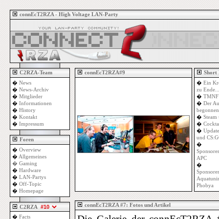
connEcT2RZA - High Voltage LAN-Party
C2RZA-Team
connEcT2RZA#9
Short
�
News
�
Ein Kr
�
News-Archiv
zu Ende..
�
Mitglieder
�
TMNF 
�
Informationen
�
Der Au
�
History
begonnen
�
Kontakt
�
Steam 
�
Impressum
�
Cockta
�
Update
und CS:G
Foren
�
�
Overview
Sponsoren
�
Allgemeines
APC
�
Gaming
�
�
Hardware
Sponsoren
�
LAN-Partys
Aquatuni
�
Off-Topic
Phobya
�
Homepage
connEcT2RZA #7: Fotos und Artikel
C2RZA
�
Facts