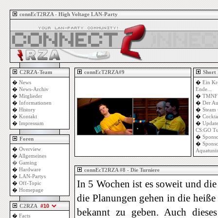
connEcT2RZA - High Voltage LAN-Party
C2RZA-Team
connEcT2RZA#9
Short
�
News
�
Ein Kr
�
News-Archiv
Ende...
�
Mitglieder
�
TMNF 
�
Informationen
�
Der Au
�
History
�
Steam 
�
Kontakt
�
Cockta
�
Impressum
�
Update
CS:GO Tu
�
Sponso
Foren
�
Sponso
�
Overview
Aquatuni
�
Allgemeines
�
Gaming
�
Hardware
connEcT2RZA #8 - Die Turniere
�
LAN-Partys
In 5 Wochen ist es soweit und di
�
Off-Topic
�
Homepage
die Planungen gehen in die heiße 
C2RZA
bekannt zu geben. Auch dieses
�
Facts