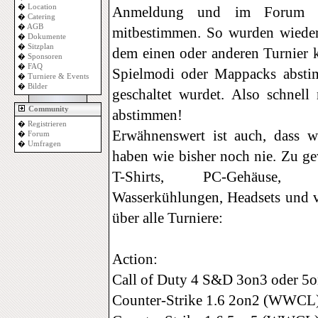
�
Location
Anmeldung und im Forum b
�
Catering
�
AGB
mitbestimmen. So wurden wieder
�
Dokumente
�
Sitzplan
dem einen oder anderen Turnier 
�
Sponsoren
�
FAQ
Spielmodi oder Mappacks abstim
�
Turniere & Events
�
Bilder
geschaltet wurdet. Also schnell
Community
abstimmen!
�
Registrieren
Erwähnenswert ist auch, dass w
�
Forum
�
Umfragen
haben wie bisher noch nie. Zu ge
T-Shirts, PC-Gehäuse, N
Wasserkühlungen, Headsets und vi
über alle Turniere:
Action:
Call of Duty 4 S&D 3on3 oder 
Counter-Strike 1.6 2on2 (WWCL