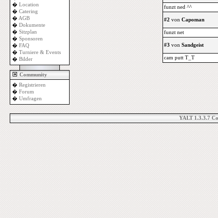
�
Location
funzt ned ^^
�
Catering
�
AGB
#2
von
Capoman
�
Dokumente
�
Sitzplan
funzt net
�
Sponsoren
#3
von
Sandgeist
�
FAQ
�
Turniere & Events
cam putt T_T
�
Bilder
Community
�
Registrieren
�
Forum
�
Umfragen
YALT 1.3.3.7 C