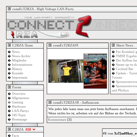
connEcT2RZA - High Voltage LAN-Party
C2RZA-Team
connEcT2RZA#9
Short News
�
News
�
Ein Kreislauf 
�
News-Archiv
�
TMNF Ergebni
�
Mitglieder
�
Der Aufbau ha
�
Informationen
�
Steam up-to-d
�
History
�
Cocktail Bar
�
Kontakt
�
Update - Turn
�
Impressum
Turnier
�
Sponsorenvors
�
Sponsorenvors
Foren
und Phobya
�
Overview
�
Allgemeines
�
Gaming
connEcT2RZA #8 - Aufbaucam
�
Hardware
Wie jedes Jahr kann man uns jetzt beim Aufbauen zuschauen. Di
�
LAN-Partys
Wenn nichts los ist, arbeiten wir auf der Bühne an der Technik.
�
Off-Topic
�
Homepage
Kommentare
[3]
C2RZA
#1
von
XsT]sn00key_r
�
Facts