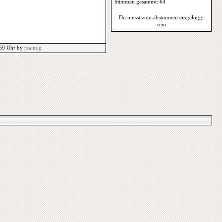
Stimmen gesammt: 64
Du musst zum abstimmen eingeloggt
sein
:59 Uhr by
rza.mig