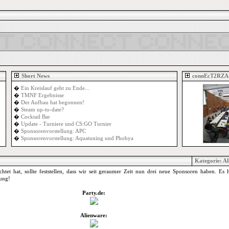
Short News
connEcT2RZA
�
Ein Kreislauf geht zu Ende...
�
TMNF Ergebnisse
�
Der Aufbau hat begonnen!
�
Steam up-to-date?
�
Cocktail Bar
�
Update - Turniere und CS:GO Turnier
�
Sponsorenvorstellung: APC
�
Sponsorenvorstellung: Aquatuning und Phobya
Kategorie:
Al
tet hat, sollte feststellen, dass wir seit geraumer Zeit nun drei neue Sponsoren haben. Es
zung!
Party.de:
Alienware: