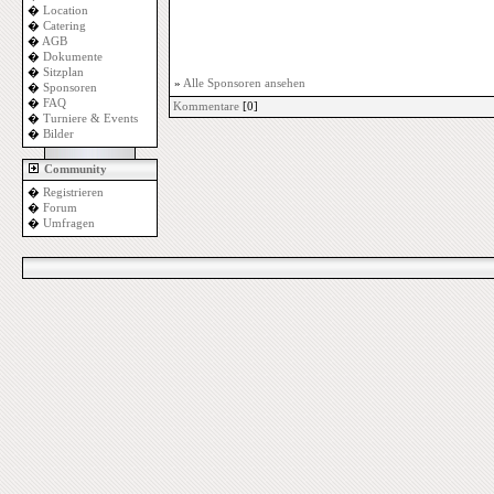
�
Location
�
Catering
�
AGB
�
Dokumente
�
Sitzplan
»
Alle Sponsoren ansehen
�
Sponsoren
�
FAQ
Kommentare
[0]
�
Turniere & Events
�
Bilder
Community
�
Registrieren
�
Forum
�
Umfragen