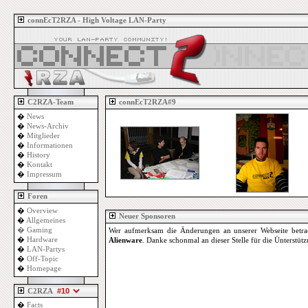
connEcT2RZA - High Voltage LAN-Party
C2RZA-Team
connEcT2RZA#9
�
News
�
News-Archiv
�
Mitglieder
�
Informationen
�
History
�
Kontakt
�
Impressum
Foren
�
Overview
Neuer Sponsoren
�
Allgemeines
�
Gaming
Wer aufmerksam die Änderungen an unserer Webseite betrach
�
Hardware
Alienware
. Danke schonmal an dieser Stelle für die Ünterstüt
�
LAN-Partys
�
Off-Topic
�
Homepage
C2RZA
�
Facts