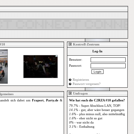
#10
Kontroll-Zentrum
Log-In
Benutzer:
Passwort:
�
Registrieren
�
Passwort vergessen?
Umfragen
lgemeines
 handelt sich dabei um
Fraport
,
Party.de
&
Wie hat euch die C2RZA #10 gefallen?
79.7%
- Super Abschluss LAN, TOP!
14.1%
- gut, aber wäre besser gegangen
1.6%
- plus minus null, also mittelmäßig
1.6%
- eher nicht so gut
0%
- war nicht da
3.1%
- Enthaltung