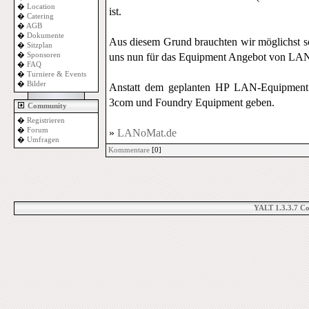
�
Location
ist.
�
Catering
�
AGB
�
Dokumente
Aus diesem Grund brauchten wir möglichst sch
�
Sitzplan
�
Sponsoren
uns nun für das Equipment Angebot von LAN
�
FAQ
�
Turniere & Events
�
Bilder
Anstatt dem geplanten HP LAN-Equipment 
3com und Foundry Equipment geben.
Community
�
Registrieren
�
Forum
»
LANoMat.de
�
Umfragen
Kommentare
[0]
YALT 1.3.3.7 C