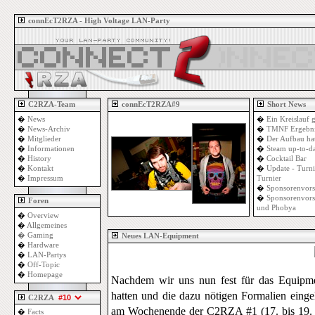
connEcT2RZA - High Voltage LAN-Party
C2RZA-Team
connEcT2RZA#9
Short News
�
News
�
Ein Kreislauf 
�
News-Archiv
�
TMNF Ergebni
�
Mitglieder
�
Der Aufbau ha
�
Informationen
�
Steam up-to-d
�
History
�
Cocktail Bar
�
Kontakt
�
Update - Turn
�
Impressum
Turnier
�
Sponsorenvors
�
Sponsorenvors
Foren
und Phobya
�
Overview
�
Allgemeines
�
Gaming
Neues LAN-Equipment
�
Hardware
�
LAN-Partys
�
Off-Topic
�
Homepage
Nachdem wir uns nun fest für das Equipmen
hatten und die dazu nötigen Formalien eingele
C2RZA
am Wochenende der C2RZA #1 (17. bis 19. O
�
Facts