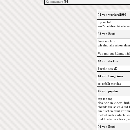
Kommentare
[9]
#1
von
warlord2909
top sache!
aus2machbrei ist wieder
#2
von
Berti
freut mich :)
wir sind alle schon ziem
Von mir aus könnts näc
#3
von
-br4!n-
Seeehr nice :D
#4
von
Lan_Guru
so gefällt mir das
#5
von
psycho
top top top
also wie in einem früh
abends für so ca 3 std 
ein bischen fahrt vor m
meldet euch einfach bei
und bis dahin alles supa
#6
von
Berti