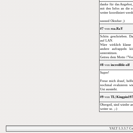
danke für das Angebot, 
mit den Infos an die o
weiter koordiniert werde
neeeed Oktober ;)
#7
von
rza.RaY
Schön geschrieben. D
auf LAN.
Wäre wirklich klasse
andere aufrappeln k
unterstützen.
Getreu dem Motto \"Von
#8
von
incredible-olf
Super!
Freue mich drauf, helf
nochmal evaluieren wi
Uni aussieht.
#9
von
TL| Kingpin19
Obergeil, sind wieder am
weiter so. ;-)
YALT 1.3.3.7 C