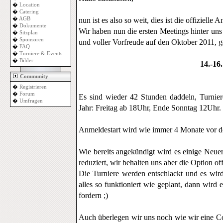
�
Location
�
Catering
�
AGB
nun ist es also so weit, dies ist die offizie
�
Dokumente
Wir haben nun die ersten Meetings hinter uns
�
Sitzplan
�
Sponsoren
und voller Vorfreude auf den Oktober 2011,
�
FAQ
�
Turniere & Events
�
Bilder
14.-16
Community
�
Registrieren
�
Forum
Es sind wieder 42 Stunden daddeln, Turnier
�
Umfragen
Jahr: Freitag ab 18Uhr, Ende Sonntag 12Uhr. 
Anmeldestart wird wie immer 4 Monate vor d
Wie bereits angekündigt wird es einige Neue
reduziert, wir behalten uns aber die Option o
Die Turniere werden entschlackt und es wir
alles so funktioniert wie geplant, dann wird
fordern ;)
Auch überlegen wir uns noch wie wir eine Co