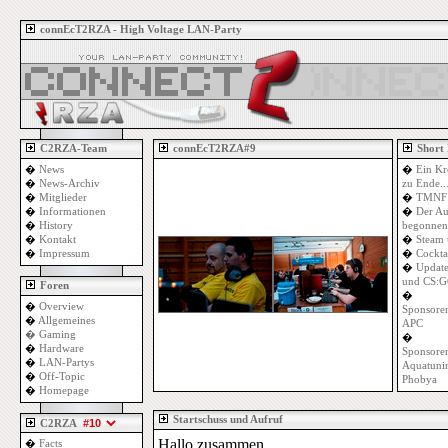
connEcT2RZA - High Voltage LAN-Party
C2RZA-Team
connEcT2RZA#9
Short
�
News
�
Ein Kr
�
News-Archiv
zu Ende..
�
Mitglieder
�
TMNF 
�
Informationen
�
Der Au
�
History
begonnen
�
Kontakt
�
Steam 
�
Impressum
�
Cockta
�
Update
und CS:G
Foren
�
�
Overview
Sponsoren
�
Allgemeines
APC
�
Gaming
�
�
Hardware
Sponsoren
�
LAN-Partys
Aquatuni
�
Off-Topic
Phobya
�
Homepage
Startschuss und Aufruf
C2RZA
Hallo zusammen,
�
Facts