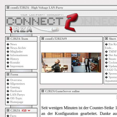
connEcT2RZA - High Voltage LAN-Party
C2RZA-Team
connEcT2RZA#9
Short
�
News
�
Ein Kr
�
News-Archiv
Ende...
�
Mitglieder
�
TMNF 
�
Informationen
�
Der Au
�
History
�
Steam 
�
Kontakt
�
Cockta
�
Impressum
�
Update
CS:GO Tu
�
Sponso
Foren
�
Sponso
�
Overview
Aquatuni
�
Allgemeines
�
Gaming
�
Hardware
C2RZA GameServer online
�
LAN-Partys
�
Off-Topic
�
Homepage
Seit wenigen Minuten ist der Counter-Strike 
C2RZA
an der Konfiguration gearbeitet. Danke a
�
Facts