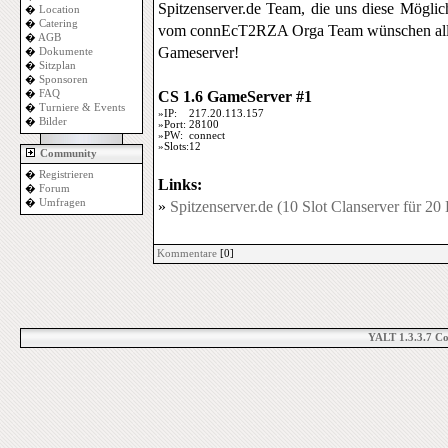
Spitzenserver.de Team, die uns diese Möglic
�
Location
�
Catering
vom connEcT2RZA Orga Team wünschen allen
�
AGB
Gameserver!
�
Dokumente
�
Sitzplan
�
Sponsoren
�
FAQ
CS 1.6 GameServer #1
�
Turniere & Events
»IP:
217.20.113.157
�
Bilder
»Port:
28100
»PW:
connect
»Slots:
12
Community
�
Registrieren
Links:
�
Forum
�
Umfragen
»
Spitzenserver.de (10 Slot Clanserver für 20
Kommentare
[0]
YALT 1.3.3.7 C