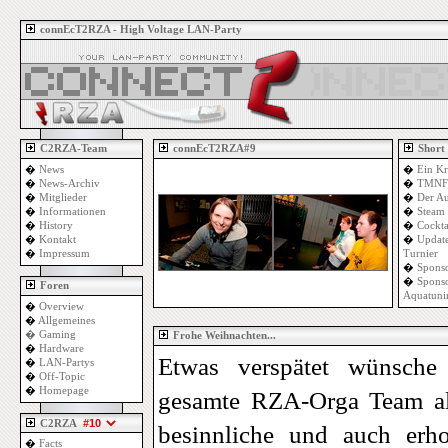
connEcT2RZA - High Voltage LAN-Party
C2RZA-Team
connEcT2RZA#9
Short
�
News
�
Ein Kr
�
News-Archiv
�
TMNF 
�
Mitglieder
�
Der Au
�
Informationen
�
Steam 
�
History
�
Cockta
�
Kontakt
�
Update
�
Impressum
Turnier
�
Sponso
�
Sponso
Foren
Aquatuni
�
Overview
�
Allgemeines
�
Gaming
Frohe Weihnachten...
�
Hardware
Etwas verspätet wünsche 
�
LAN-Partys
�
Off-Topic
�
Homepage
gesamte RZA-Orga Team al
C2RZA
besinnliche und auch erh
�
Facts