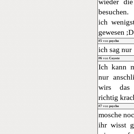
wieder di
besuchen.
ich wenig
gewesen ;D
#5
von
psycho
ich sag nu
#6
von
Coyote
Ich kann m
nur anschl
wirs das 
richtig kra
#7
von
psycho
mosche no
ihr wisst 