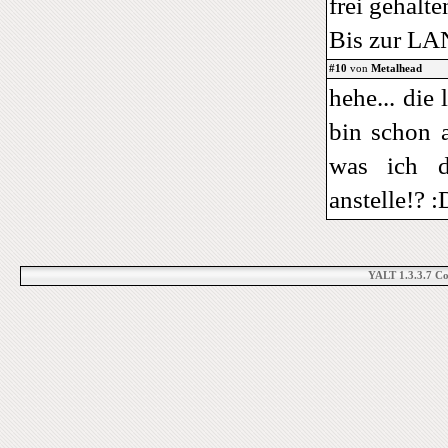
frei gehalte
Bis zur LA
#10
von
Metalhead
hehe... die 
bin schon 
was ich d
anstelle!? :
YALT 1.3.3.7 C