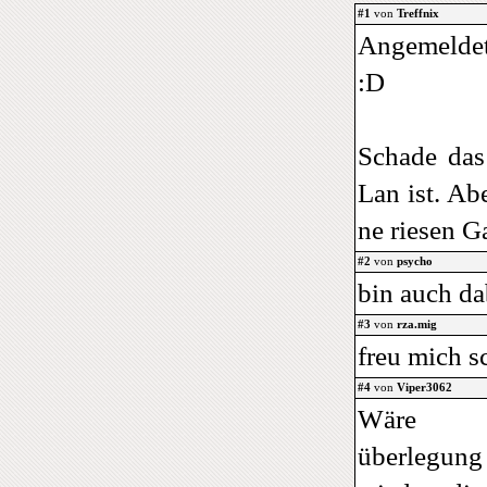
#1
von
Treffnix
Angemeldet
:D
Schade das 
Lan ist. Ab
ne riesen G
#2
von
psycho
bin auch da
#3
von
rza.mig
freu mich s
#4
von
Viper3062
Wäre 
überlegun