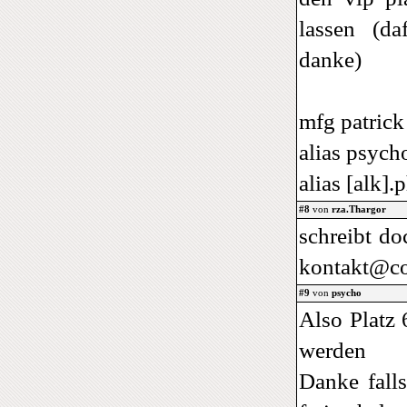
lassen (da
danke)
mfg patrick
alias psych
alias [alk].
#8
von
rza.Thargor
schreibt do
kontakt@co
#9
von
psycho
Also Platz 
werden
Danke fall