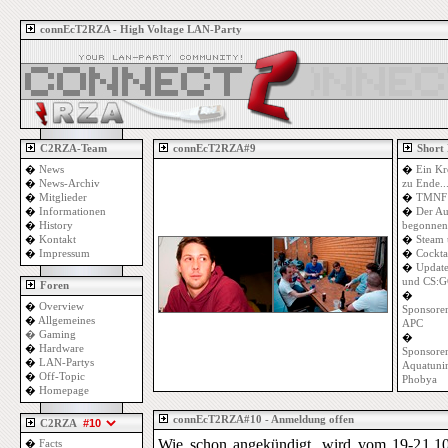
connEcT2RZA - High Voltage LAN-Party
C2RZA-Team
connEcT2RZA#9
Short
�
News
�
Ein Kr
�
News-Archiv
zu Ende..
�
Mitglieder
�
TMNF 
�
Informationen
�
Der Au
�
History
begonnen
�
Kontakt
�
Steam 
�
Impressum
�
Cockta
�
Update
und CS:G
Foren
�
�
Overview
Sponsoren
�
Allgemeines
APC
�
Gaming
�
�
Hardware
Sponsoren
�
LAN-Partys
Aquatuni
�
Off-Topic
Phobya
�
Homepage
connEcT2RZA#10 - Anmeldung offen
C2RZA
Wie schon angekündigt, wird vom 19-21.1
�
Facts