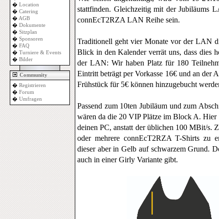
�
Location
stattfinden. Gleichzeitig mit der Jubiläums 
�
Catering
�
AGB
connEcT2RZA LAN Reihe sein.
�
Dokumente
�
Sitzplan
�
Sponsoren
Traditionell geht vier Monate vor der LAN d
�
FAQ
Blick in den Kalender verrät uns, dass dies h
�
Turniere & Events
�
Bilder
der LAN: Wir haben Platz für 180 Teilnehmer
Eintritt beträgt per Vorkasse 16€ und an der 
Community
Frühstück für 5€ können hinzugebucht werde
�
Registrieren
�
Forum
�
Umfragen
Passend zum 10ten Jubiläum und zum Abschie
wären da die 20 VIP Plätze im Block A. Hier g
deinen PC, anstatt der üblichen 100 MBit/s. 
oder mehrere connEcT2RZA T-Shirts zu er
dieser aber in Gelb auf schwarzem Grund. Der
auch in einer Girly Variante gibt.