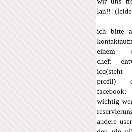
wir uns fr
lan!!! (leide
ich bitte
kontaktau
einem or
chef: ent
icq(steht
profil) 
facebook;
wichtig we
reservieru
andere user
den vip pl