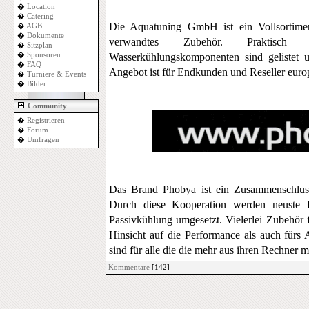
�
Location
�
Catering
Die Aquatuning GmbH ist ein Vollsortime
�
AGB
�
Dokumente
verwandtes Zubehör. Praktisch
�
Sitzplan
�
Sponsoren
Wasserkühlungskomponenten sind gelistet u
�
FAQ
Angebot ist für Endkunden und Reseller euro
�
Turniere & Events
�
Bilder
Community
�
Registrieren
�
Forum
�
Umfragen
Das Brand Phobya ist ein Zusammenschluss
Durch diese Kooperation werden neuste I
Passivkühlung umgesetzt. Vielerlei Zubehör 
Hinsicht auf die Performance als auch fürs
sind für alle die die mehr aus ihren Rechner 
Kommentare
[142]