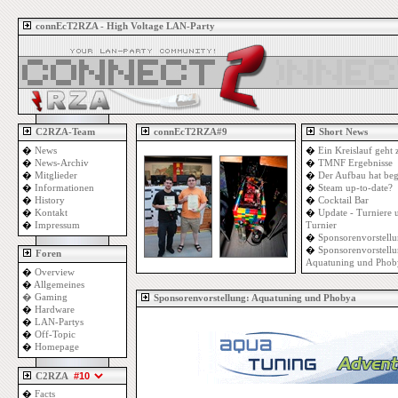
connEcT2RZA - High Voltage LAN-Party
C2RZA-Team
connEcT2RZA#9
Short News
�
News
�
Ein Kreislauf geht 
�
News-Archiv
�
TMNF Ergebnisse
�
Mitglieder
�
Der Aufbau hat be
�
Informationen
�
Steam up-to-date?
�
History
�
Cocktail Bar
�
Kontakt
�
Update - Turniere
�
Impressum
Turnier
�
Sponsorenvorstell
�
Sponsorenvorstellu
Foren
Aquatuning und Phob
�
Overview
�
Allgemeines
�
Gaming
Sponsorenvorstellung: Aquatuning und Phobya
�
Hardware
�
LAN-Partys
�
Off-Topic
�
Homepage
C2RZA
�
Facts