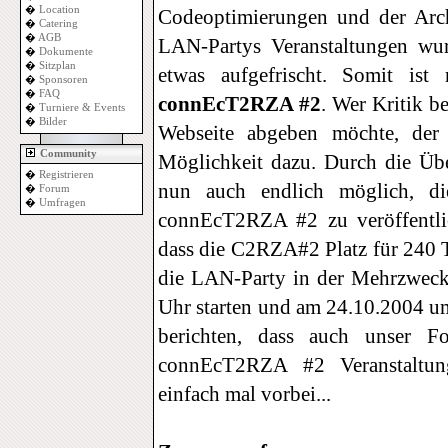
�
Location
Codeoptimierungen und der Arch
�
Catering
�
AGB
LAN-Partys Veranstaltungen wu
�
Dokumente
�
Sitzplan
etwas aufgefrischt. Somit ist
�
Sponsoren
�
FAQ
connEcT2RZA #2
. Wer Kritik b
�
Turniere & Events
�
Bilder
Webseite abgeben möchte, der
Community
Möglichkeit dazu. Durch die Übe
�
Registrieren
nun auch endlich möglich, die
�
Forum
�
Umfragen
connEcT2RZA #2 zu veröffentlic
dass die C2RZA#2 Platz für 240 T
die LAN-Party in der Mehrzwec
Uhr starten und am 24.10.2004 um
berichten, dass auch unser 
connEcT2RZA #2 Veranstaltun
einfach mal vorbei...