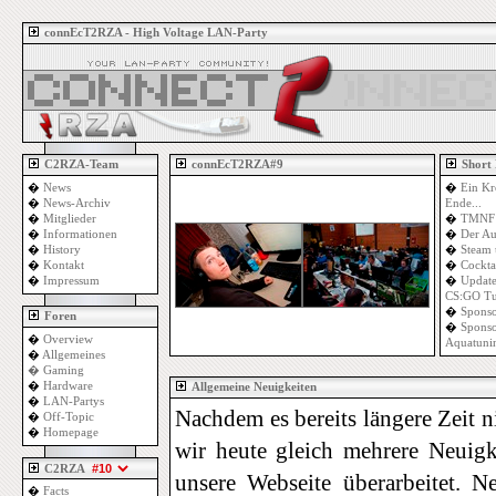
connEcT2RZA - High Voltage LAN-Party
C2RZA-Team
connEcT2RZA#9
Short
�
News
�
Ein Kr
�
News-Archiv
Ende...
�
Mitglieder
�
TMNF 
�
Informationen
�
Der Au
�
History
�
Steam 
�
Kontakt
�
Cockta
�
Impressum
�
Update
CS:GO Tu
�
Sponso
Foren
�
Sponso
�
Overview
Aquatuni
�
Allgemeines
�
Gaming
�
Hardware
Allgemeine Neuigkeiten
�
LAN-Partys
Nachdem es bereits längere Zeit n
�
Off-Topic
�
Homepage
wir heute gleich mehrere Neuig
C2RZA
unsere Webseite überarbeitet. 
�
Facts