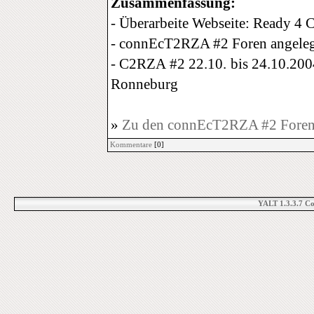
Zusammenfassung:
- Überarbeite Webseite: Ready 
- connEcT2RZA #2 Foren angele
- C2RZA #2 22.10. bis 24.10.200
Ronneburg
»
Zu den connEcT2RZA #2 Fore
Kommentare
[0]
YALT 1.3.3.7 C