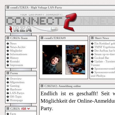
connEcT2RZA - High Voltage LAN-Party
C2RZA-Team
connEcT2RZA#9
Short News
�
News
�
Ein Kreislauf geh
�
News-Archiv
�
TMNF Ergebniss
�
Mitglieder
�
Der Aufbau hat 
�
Informationen
�
Steam up-to-date
�
History
�
Cocktail Bar
�
Kontakt
�
Update - Turnie
�
Impressum
Turnier
�
Sponsorenvorste
�
Sponsorenvorste
Foren
und Phobya
�
Overview
�
Allgemeines
�
Gaming
C2RZA#2: Anmeldung online
�
Hardware
Endlich ist es geschafft! Seit
�
LAN-Partys
�
Off-Topic
Möglichkeit der Online-Anmeldu
�
Homepage
Party.
C2RZA
�
Facts