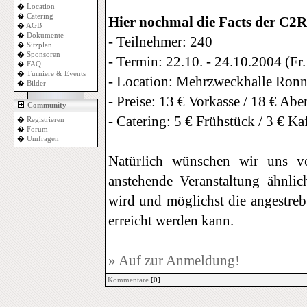
�
Location
�
Catering
Hier nochmal die Facts der C2
�
AGB
�
Dokumente
- Teilnehmer: 240
�
Sitzplan
�
Sponsoren
- Termin: 22.10. - 24.10.2004 (Fr
�
FAQ
�
Turniere & Events
- Location: Mehrzweckhalle Ronn
�
Bilder
- Preise: 13 € Vorkasse / 18 € Ab
Community
- Catering: 5 € Frühstück / 3 € Ka
�
Registrieren
�
Forum
�
Umfragen
Natürlich wünschen wir uns vo
anstehende Veranstaltung ähnl
wird und möglichst die angestre
erreicht werden kann.
» Auf zur Anmeldung!
Kommentare
[0]