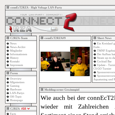
connEcT2RZA - High Voltage LAN-Party
C2RZA-Team
connEcT2RZA#9
Short News
�
News
�
Ein Kreislauf g
�
News-Archiv
Ende...
�
Mitglieder
�
TMNF Ergebni
�
Informationen
�
Der Aufbau ha
�
History
�
Steam up-to-da
�
Kontakt
�
Cocktail Bar
�
Impressum
�
Update - Turni
CS:GO Turnier
�
Sponsorenvors
Foren
�
Sponsorenvorst
�
Overview
Aquatuning und 
�
Allgemeines
�
Gaming
�
Hardware
Moddingcorner Gewinnspiel
�
LAN-Partys
Wie auch bei der connEcT
�
Off-Topic
�
Homepage
wieder mit Zahlreichen
C2RZA
�
Facts