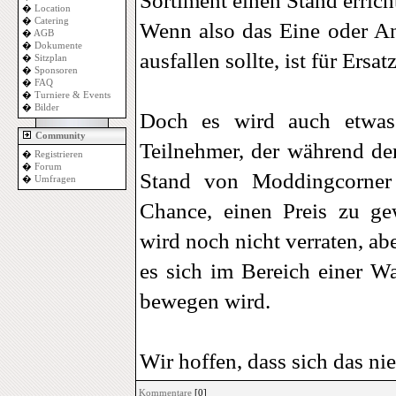
Sortiment einen Stand errich
�
Location
�
Catering
Wenn also das Eine oder A
�
AGB
�
Dokumente
ausfallen sollte, ist für Ersat
�
Sitzplan
�
Sponsoren
�
FAQ
�
Turniere & Events
�
Bilder
Doch es wird auch etwas
Community
Teilnehmer, der während 
�
Registrieren
�
Forum
Stand von Moddingcorner
�
Umfragen
Chance, einen Preis zu g
wird noch nicht verraten, ab
es sich im Bereich einer 
bewegen wird.
Wir hoffen, dass sich das ni
Kommentare
[0]