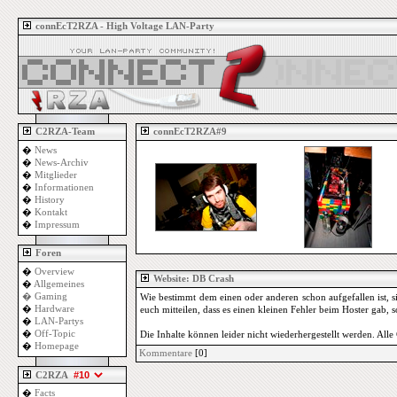
connEcT2RZA - High Voltage LAN-Party
C2RZA-Team
connEcT2RZA#9
�
News
�
News-Archiv
�
Mitglieder
�
Informationen
�
History
�
Kontakt
�
Impressum
Foren
�
Overview
Website: DB Crash
�
Allgemeines
�
Gaming
Wie bestimmt dem einen oder anderen schon aufgefallen ist, 
�
Hardware
euch mitteilen, dass es einen kleinen Fehler beim Hoster gab
�
LAN-Partys
�
Off-Topic
Die Inhalte können leider nicht wiederhergestellt werden. Al
�
Homepage
Kommentare
[0]
C2RZA
�
Facts