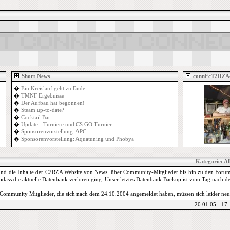
Short News
connEcT2RZA
�
Ein Kreislauf geht zu Ende...
�
TMNF Ergebnisse
�
Der Aufbau hat begonnen!
�
Steam up-to-date?
�
Cocktail Bar
�
Update - Turniere und CS:GO Turnier
�
Sponsorenvorstellung: APC
�
Sponsorenvorstellung: Aquatuning und Phobya
Kategorie:
Al
sind die Inhalte der C2RZA Website von News, über Community-Mitglieder bis hin zu den Forum 
, sodass die aktuelle Datenbank verloren ging. Unser letztes Datenbank Backup ist vom Tag nac
le Community Mitglieder, die sich nach dem 24.10.2004 angemeldet haben, müssen sich leider neu
20.01.05 - 17