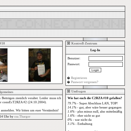
#10
Kontroll-Zentrum
Log-In
Benutzer:
Passwort:
�
Registrieren
�
Passwort vergessen?
Umfragen
lgemeines
Beiträgen ziemlich veraltet. Leider muss ich
Wie hat euch die C2RZA #10 gefallen?
h der connEcT2RZA #2 (24.10.2004).
79.7%
- Super Abschluss LAN, TOP!
14.1%
- gut, aber wäre besser gegangen
 anmelden. Wir bitten um euer Verständnis!
1.6%
- plus minus null, also mittelmäßig
1.6%
- eher nicht so gut
:14 Uhr by
rza.Thargor
0%
- war nicht da
3.1%
- Enthaltung