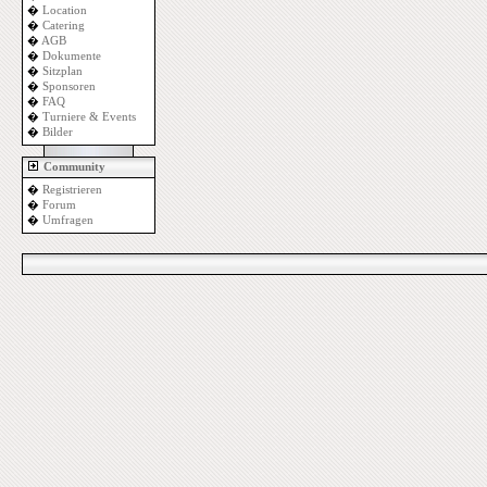
�
Location
�
Catering
�
AGB
�
Dokumente
�
Sitzplan
�
Sponsoren
�
FAQ
�
Turniere & Events
�
Bilder
Community
�
Registrieren
�
Forum
�
Umfragen