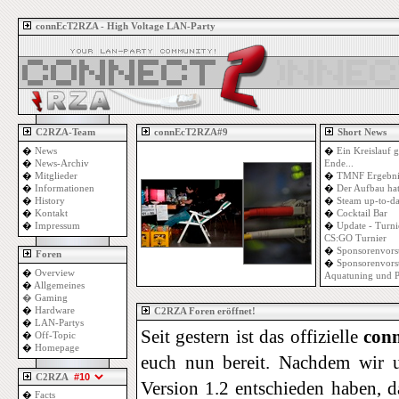
connEcT2RZA - High Voltage LAN-Party
C2RZA-Team
connEcT2RZA#9
Short News
�
News
�
Ein Kreislauf g
�
News-Archiv
Ende...
�
Mitglieder
�
TMNF Ergebni
�
Informationen
�
Der Aufbau ha
�
History
�
Steam up-to-da
�
Kontakt
�
Cocktail Bar
�
Impressum
�
Update - Turni
CS:GO Turnier
�
Sponsorenvors
Foren
�
Sponsorenvorst
�
Overview
Aquatuning und 
�
Allgemeines
�
Gaming
�
Hardware
C2RZA Foren eröffnet!
�
LAN-Partys
Seit gestern ist das offizielle
con
�
Off-Topic
�
Homepage
euch nun bereit. Nachdem wir 
C2RZA
Version 1.2 entschieden haben, da
�
Facts