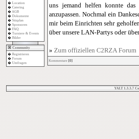
�
Location
uns jemand helfen konnte das
�
Catering
�
AGB
anzupassen. Nochmal ein Danke
�
Dokumente
�
Sitzplan
mir beim Einrichten sehr geholfen
�
Sponsoren
�
FAQ
über unsere LAN-Partys oder über
�
Turniere & Events
�
Bilder
Community
»
Zum offiziellen C2RZA Forum
�
Registrieren
�
Forum
Kommentare
[0]
�
Umfragen
YALT 1.3.3.7 C