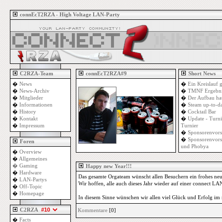
connEcT2RZA - High Voltage LAN-Party
C2RZA-Team
connEcT2RZA#9
Short News
�
News
�
Ein Kreislauf 
�
News-Archiv
�
TMNF Ergebni
�
Mitglieder
�
Der Aufbau ha
�
Informationen
�
Steam up-to-d
�
History
�
Cocktail Bar
�
Kontakt
�
Update - Turn
�
Impressum
Turnier
�
Sponsorenvors
�
Sponsorenvors
Foren
und Phobya
�
Overview
�
Allgemeines
�
Gaming
Happy new Year!!!
�
Hardware
Das gesamte Orgateam wünscht allen Besuchern ein frohes neu
�
LAN-Partys
Wir hoffen, alle auch dieses Jahr wieder auf einer connect L
�
Off-Topic
�
Homepage
In diesem Sinne wünschen wir allen viel Glück und Erfolg im 
C2RZA
Kommentare
[0]
�
Facts