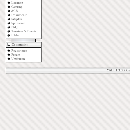
�
Location
�
Catering
�
AGB
�
Dokumente
�
Sitzplan
�
Sponsoren
�
FAQ
�
Turniere & Events
�
Bilder
Community
�
Registrieren
�
Forum
�
Umfragen
YALT 1.3.3.7 C