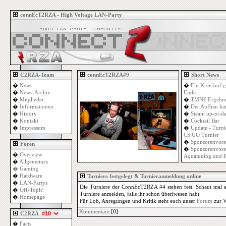
connEcT2RZA - High Voltage LAN-Party
C2RZA-Team
connEcT2RZA#9
Short News
�
News
�
Ein Kreislauf g
�
News-Archiv
Ende...
�
Mitglieder
�
TMNF Ergebni
�
Informationen
�
Der Aufbau ha
�
History
�
Steam up-to-da
�
Kontakt
�
Cocktail Bar
�
Impressum
�
Update - Turni
CS:GO Turnier
�
Sponsorenvors
Foren
�
Sponsorenvorst
�
Overview
Aquatuning und 
�
Allgemeines
�
Gaming
�
Hardware
Turniere festgelegt & Turnieranmeldung online
�
LAN-Partys
Die Turniere der ConnEcT2RZA #4 stehen fest. Schaut mal 
�
Off-Topic
Turniere anmelden, falls ihr schon überiwesen habt.
�
Homepage
Für Lob, Anregungen und Kritik steht euch unser
Forum
zur V
Kommentare
[0]
C2RZA
�
Facts