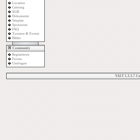
�
Location
�
Catering
�
AGB
�
Dokumente
�
Sitzplan
�
Sponsoren
�
FAQ
�
Turniere & Events
�
Bilder
Community
�
Registrieren
�
Forum
�
Umfragen
YALT 1.3.3.7 C