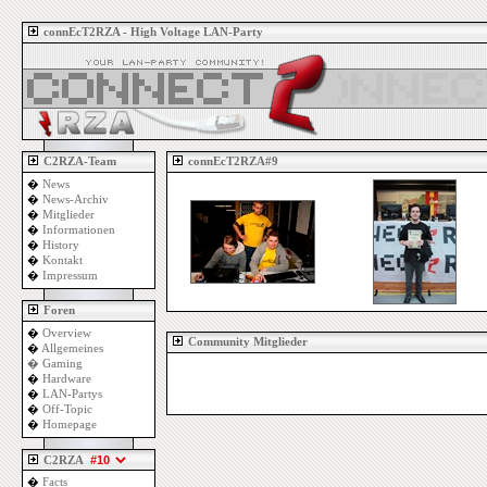
connEcT2RZA - High Voltage LAN-Party
C2RZA-Team
connEcT2RZA#9
�
News
�
News-Archiv
�
Mitglieder
�
Informationen
�
History
�
Kontakt
�
Impressum
Foren
�
Overview
Community Mitglieder
�
Allgemeines
�
Gaming
�
Hardware
�
LAN-Partys
�
Off-Topic
�
Homepage
C2RZA
�
Facts