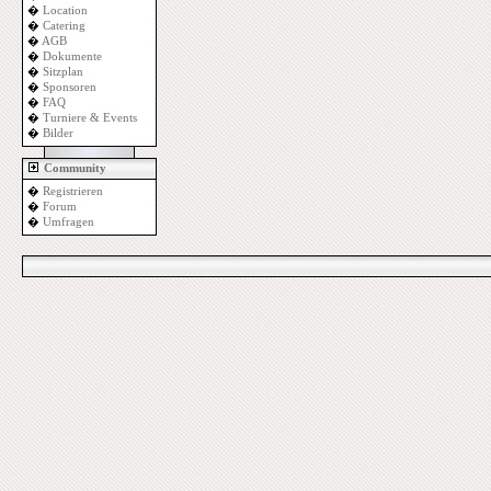
�
Location
�
Catering
�
AGB
�
Dokumente
�
Sitzplan
�
Sponsoren
�
FAQ
�
Turniere & Events
�
Bilder
Community
�
Registrieren
�
Forum
�
Umfragen