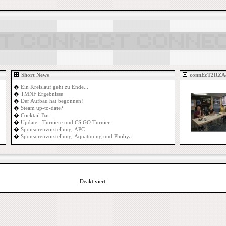
Short News
connEcT2RZA
�
Ein Kreislauf geht zu Ende...
�
TMNF Ergebnisse
�
Der Aufbau hat begonnen!
�
Steam up-to-date?
�
Cocktail Bar
�
Update - Turniere und CS:GO Turnier
�
Sponsorenvorstellung: APC
�
Sponsorenvorstellung: Aquatuning und Phobya
Deaktiviert