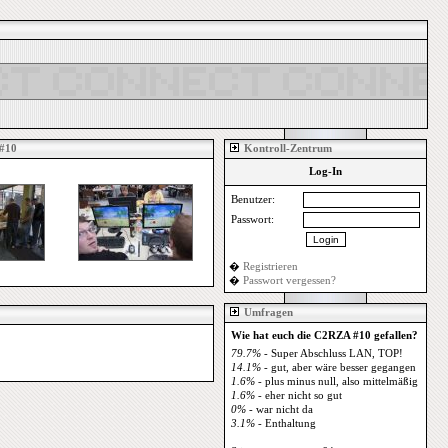
#10
Kontroll-Zentrum
Log-In
Benutzer:
Passwort:
�
Registrieren
�
Passwort vergessen?
Umfragen
Wie hat euch die C2RZA #10 gefallen?
79.7%
- Super Abschluss LAN, TOP!
14.1%
- gut, aber wäre besser gegangen
1.6%
- plus minus null, also mittelmäßig
1.6%
- eher nicht so gut
0%
- war nicht da
3.1%
- Enthaltung